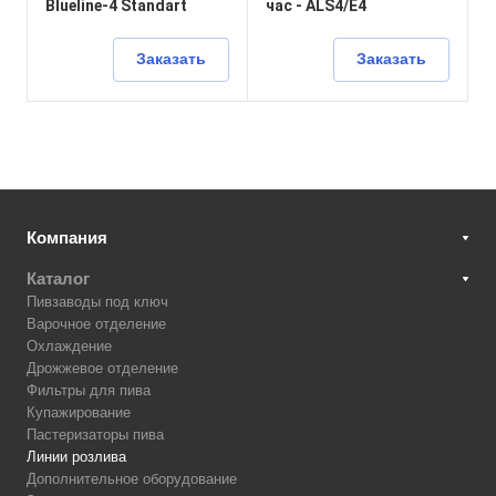
Blueline-4 Standart
час - ALS4/E4
Заказать
Заказать
Компания
Каталог
Пивзаводы под ключ
Варочное отделение
Охлаждение
Дрожжевое отделение
Фильтры для пива
Купажирование
Пастеризаторы пива
Линии розлива
Дополнительное оборудование